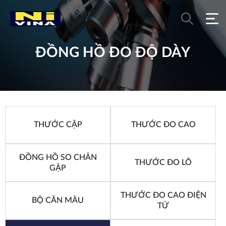
ĐỒNG HỒ ĐO ĐỘ DÀY
THƯỚC CẶP
THƯỚC ĐO CAO
ĐỒNG HỒ SO CHÂN
THƯỚC ĐO LỖ
GẬP
THƯỚC ĐO CAO ĐIỆN
BỘ CĂN MẪU
TỬ