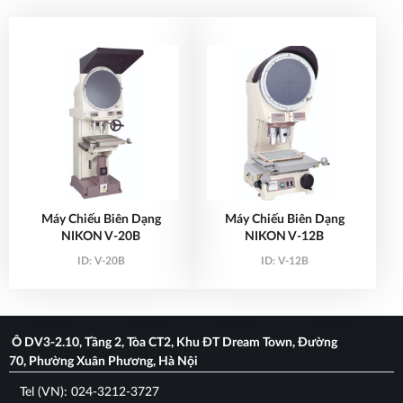
Máy Chiếu Biên Dạng
Máy Chiếu Biên Dạng
NIKON V-20B
NIKON V-12B
ID:
V-20B
ID:
V-12B
Ô DV3-2.10, Tầng 2, Tòa CT2, Khu ĐT Dream Town, Đường
70, Phường Xuân Phương, Hà Nội
Tel (VN): 024-3212-3727