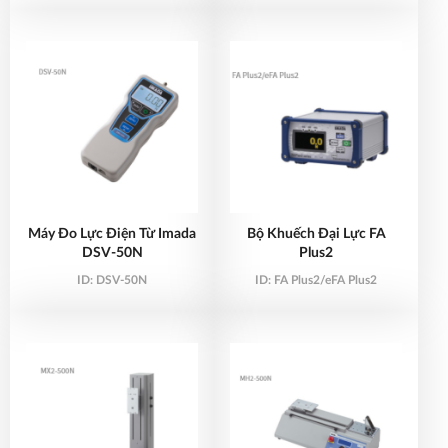
Máy Đo Lực Điện Từ Imada
Bộ Khuếch Đại Lực FA
DSV-50N
Plus2
ID:
DSV-50N
ID:
FA Plus2/eFA Plus2