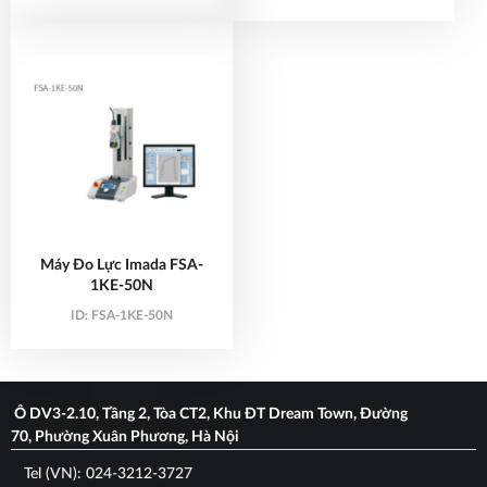
Máy Đo Lực Imada FSA-
1KE-50N
ID:
FSA-1KE-50N
Ô DV3-2.10, Tầng 2, Tòa CT2, Khu ĐT Dream Town, Đường
70, Phường Xuân Phương, Hà Nội
Tel (VN): 024-3212-3727