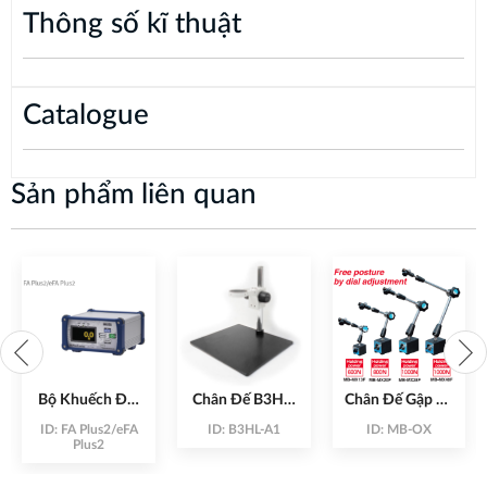
Thông số kĩ thuật
Catalogue
Sản phẩm liên quan
Bộ Khuếch Đại
Chân Đế B3HL-
Chân Đế Gập Từ
Lực FA Plus2
A1 Stand
Tính MB-OX
ID:
FA Plus2/eFA
ID:
B3HL-A1
ID:
MB-OX
Plus2