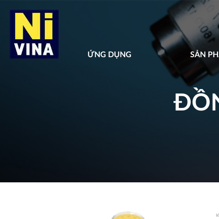
ỨNG DỤNG
SẢN P
ĐỒN