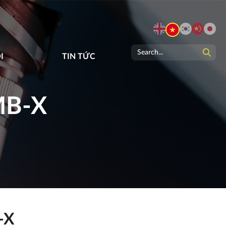
I
TIN TỨC
MB-X
-X