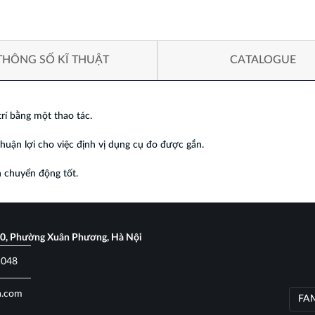
THÔNG SỐ KĨ THUẬT
CATALOGUE
rí bằng một thao tác.
thuận lợi cho việc định vị dụng cụ đo được gắn.
 chuyển động tốt.
70, Phường Xuân Phương, Hà Nội
1048
a.com
FAM