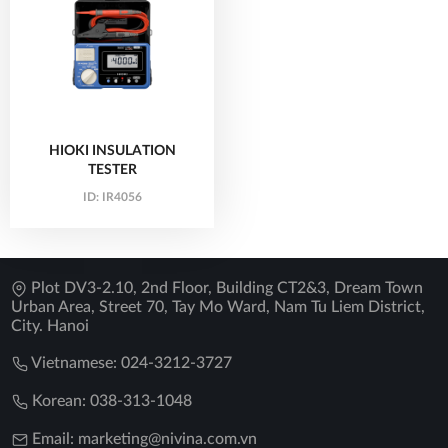
HIOKI INSULATION
TESTER
ID:
IR4056
Plot DV3-2.10, 2nd Floor, Building CT2&3, Dream Town
Urban Area, Street 70, Tay Mo Ward, Nam Tu Liem District,
City. Hanoi
Vietnamese: 024-3212-3727
Korean: 038-313-1048
Email: marketing@nivina.com.vn