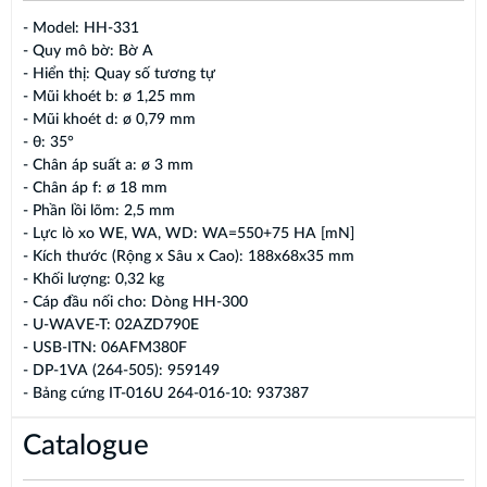
- Model: HH-331
- Quy mô bờ: Bờ A
- Hiển thị: Quay số tương tự
- Mũi khoét b: ø 1,25 mm
- Mũi khoét d: ø 0,79 mm
- θ: 35°
- Chân áp suất a: ø 3 mm
- Chân áp f: ø 18 mm
- Phần lồi lõm: 2,5 mm
- Lực lò xo WE, WA, WD: WA=550+75 HA [mN]
- Kích thước (Rộng x Sâu x Cao): 188x68x35 mm
- Khối lượng: 0,32 kg
- Cáp đầu nối cho: Dòng HH-300
- U-WAVE-T: 02AZD790E
- USB-ITN: 06AFM380F
- DP-1VA (264-505): 959149
- Bảng cứng IT-016U 264-016-10: 937387
Catalogue