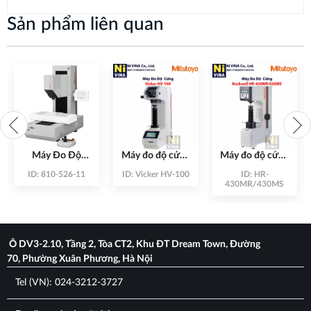
Sản phẩm liên quan
Máy Đo Độ
Máy đo độ cứng
Máy đo độ cứng
Cứng HR-620B
Vicker HV-100
Rockwell HR-
ID:
810-526-11
ID:
Vicker HV-100
ID:
HR-
430MR/430MS
430MR/430MS
Ô DV3-2.10, Tầng 2, Tòa CT2, Khu ĐT Dream Town, Đường
70, Phường Xuân Phương, Hà Nội
Tel (VN): 024-3212-3727